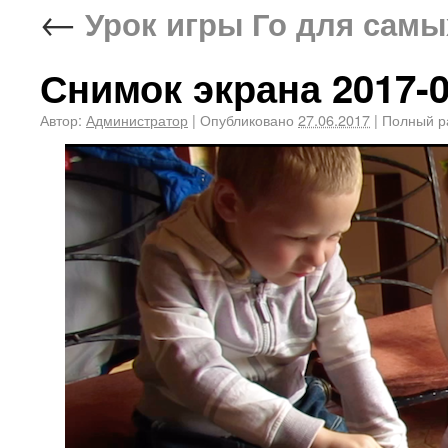
←
Урок игры Го для самы
Снимок экрана 2017-06
Автор:
Администратор
|
Опубликовано
27.06.2017
|
Полный р